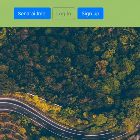
Senarai Imej
Log in
Sign up